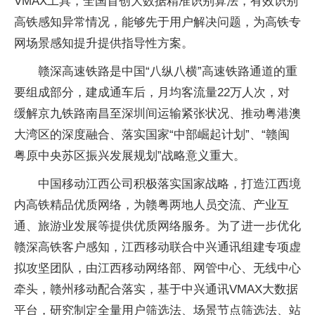
VMAX工具，全国首创大数据精准识别算法，有效识别
高铁感知异常情况，能够先于用户解决问题，为高铁专
网场景感知提升提供指导性方案。
赣深高速铁路是中国“八纵八横”高速铁路通道的重
要组成部分，建成通车后，月均客流量22万人次，对
缓解京九铁路南昌至深圳间运输紧张状况、推动粤港澳
大湾区的深度融合、落实国家“中部崛起计划”、“赣闽
粤原中央苏区振兴发展规划”战略意义重大。
中国移动江西公司积极落实国家战略，打造江西境
内高铁精品优质网络，为赣粤两地人员交流、产业互
通、旅游业发展等提供优质网络服务。为了进一步优化
赣深高铁客户感知，江西移动联合中兴通讯组建专项虚
拟攻坚团队，由江西移动网络部、网管中心、无线中心
牵头，赣州移动配合落实，基于中兴通讯VMAX大数据
平台，研究制定全量用户筛选法、场景节点筛选法、站