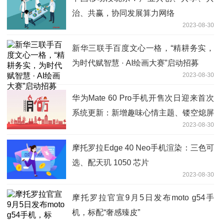
治、共赢，协同发展算力网络
2023-08-30
新华三联手百度文心一格，“精耕务实，
为时代赋智慧 · AI绘画大赛”启动招募
2023-08-30
华为Mate 60 Pro手机开售次日迎来首次
系统更新：新增趣味心情主题、镂空熄屏
2023-08-30
显示效果等
摩托罗拉Edge 40 Neo手机渲染：三色可
选、配天玑 1050 芯片
2023-08-30
摩托罗拉官宣9月5日发布moto g54手
机，标配“奢感臻皮”