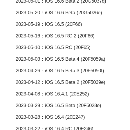
2023-06-01：iOS 16.6 Beta 2 (20G5037d)
2023-05-20：iOS 16.6 Beta (20G5026e)
2023-05-19：iOS 16.5 (20F66)
2023-05-16：iOS 16.5 RC 2 (20F66)
2023-05-10：iOS 16.5 RC (20F65)
2023-05-03：iOS 16.5 Beta 4 (20F5059a)
2023-04-26：iOS 16.5 Beta 3 (20F5050f)
2023-04-12：iOS 16.5 Beta 2 (20F5039e)
2023-04-08：iOS 16.4.1 (20E252)
2023-03-29：iOS 16.5 Beta (20F5028e)
2023-03-28：iOS 16.4 (20E247)
2023-03-22：iOS 16.4 RC (20E246)