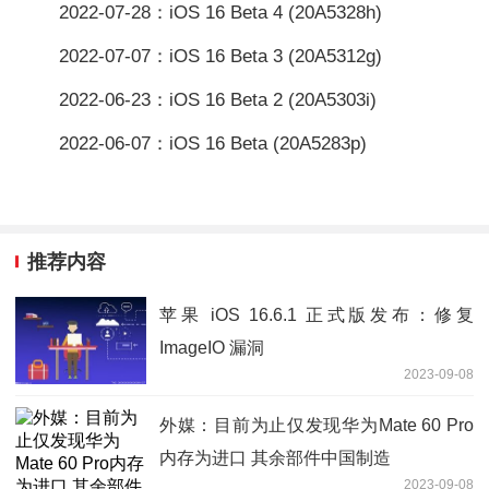
2022-07-28：iOS 16 Beta 4 (20A5328h)
2022-07-07：iOS 16 Beta 3 (20A5312g)
2022-06-23：iOS 16 Beta 2 (20A5303i)
2022-06-07：iOS 16 Beta (20A5283p)
推荐内容
苹果 iOS 16.6.1 正式版发布：修复
ImageIO 漏洞
2023-09-08
外媒：目前为止仅发现华为Mate 60 Pro
内存为进口 其余部件中国制造
2023-09-08