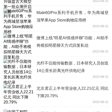
2023-08-31
Mate60/Pro系列手机开售，华为商城登
顶苹果App Store购物应用榜
2023-08-31
微博上线“明星AI情感伴聊”功能，AI助手
将模拟明星聊天方式回复私信
2023-08-31
光纤不仅能传输数据，日本研究人员创造
14公里长距离光纤供电纪录
2023-08-31
北京君正上半年营业收入22.21亿元 同比
下降20.79%
2023-08-31