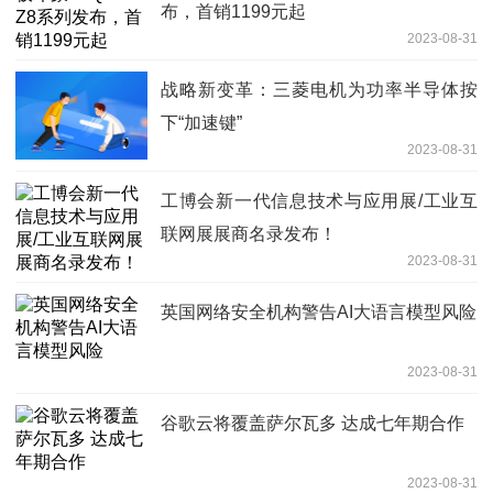
布，首销1199元起
2023-08-31
战略新变革：三菱电机为功率半导体按
下“加速键”
2023-08-31
工博会新一代信息技术与应用展/工业互
联网展展商名录发布！
2023-08-31
英国网络安全机构警告AI大语言模型风险
2023-08-31
谷歌云将覆盖萨尔瓦多 达成七年期合作
2023-08-31