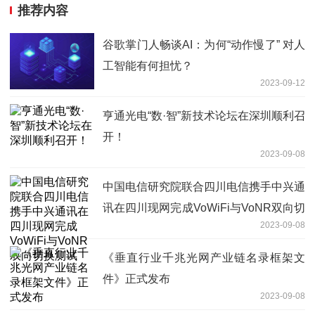
推荐内容
谷歌掌门人畅谈AI：为何“动作慢了” 对人
工智能有何担忧？
2023-09-12
亨通光电“数·智”新技术论坛在深圳顺利召
开！
2023-09-08
中国电信研究院联合四川电信携手中兴通
讯在四川现网完成VoWiFi与VoNR双向切
2023-09-08
换测试
《垂直行业千兆光网产业链名录框架文
件》正式发布
2023-09-08