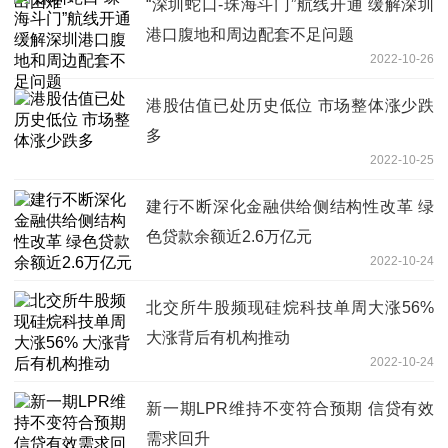
“深圳蛇口-珠海斗门”航线开通 缓解深圳
港口腹地和周边配套不足问题
2022-10-26
港股估值已处历史低位 市场整体涨少跌
多
2022-10-25
建行不断深化金融供给侧结构性改革 绿
色贷款余额近2.6万亿元
2022-10-24
北交所牛股频现硅烷科技单周大涨56%
大涨背后有机构推动
2022-10-24
新一期LPR维持不变符合预期 信贷有效
需求回升