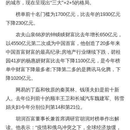
的城市，现在呈现出“三大”+2+5的格局。
榜单前十名门槛为1700亿元，比去年的1930亿元
下降230亿元。
农夫山泉68岁的钟睒睒财富比去年增长650亿元，
以4550亿元第二次成为中国首富，他创造了20多年来
中国首富财富的最高纪录;房地产行业继续下跌，碧桂
园41岁的杨惠妍财富比去年下降1100亿元，是今年榜
单中财富下降最多者;下降第二多的是腾讯马化腾，下
降1020亿元。
网易的丁磊和牧原的秦英林、钱瑛夫妇是前十新
人。去年位列前十的顺丰王卫和长城汽车魏建军、韩雪
娟夫妇今年分别位列第14和第21位。
胡润百富董事长兼首席调研官胡润对榜单作出解
读。他表示：“疫情和俄乌冲突之下，全球经济放缓，